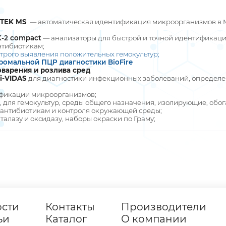
ITEK MS
— автоматическая идентификация микроорганизмов в MA
-2 compact
— анализаторы для быстрой и точной идентификаци
нтибиотикам;
трого выявления положительных гемокультур;
ромальной ПЦР диагностики BioFire
варения и розлива сред
i-VIDAS
для диагностики инфекционных заболеваний, определен
фикации микроорганизмов;
 для гемокультур, среды общего назначения, изолирующие, обо
к антибиотикам и контроля окружающей среды;
аталазу и оксидазу, наборы окраски по Граму;
ости
Контакты
Производители
ьи
Каталог
О компании