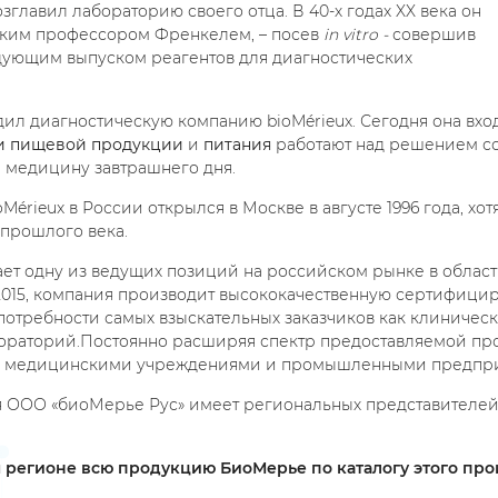
озглавил лабораторию своего отца. В 40-х годах XX века он
ским профессором Френкелем, – посев
in vitro -
совершив
дующим выпуском реагентов для диагностических
едил диагностическую компанию bioMérieux. Сегодня она вхо
и
пищевой продукции
и
питания
работают над решением с
 медицину завтрашнего дня.
oMérieux в России открылся в Москве в августе 1996 года, х
 прошлого века.
ает одну из ведущих позиций на российском рынке в облас
2015, компания производит высококачественную сертифици
отребности самых взыскательных заказчиков как клиническ
ораторий.
Постоянно расширяя спектр предоставляемой пр
и с медицинскими учреждениями и промышленными предпри
я ООО «биоМерье Рус» имеет региональных представителей
 регионе всю продукцию БиоМерье по каталогу этого про