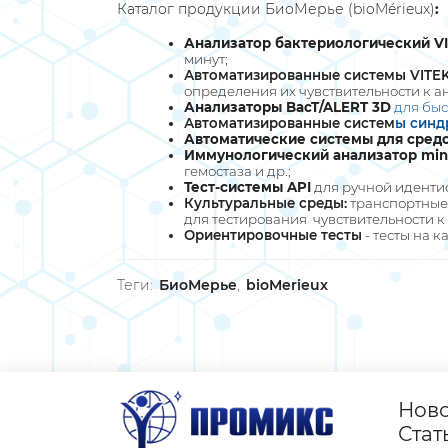
Каталог продукции БиоМерье (bioMérieux)
:
Анализатор бактериологический V
минут;
Автоматизированные системы VITEK
определения их чувствительности к а
Анализаторы BacT/ALERT 3D
для быс
Автоматизированные систем
ы синд
Автоматические системы для средо
Иммунологический анализатор min
гемостаза и др.;
Тест-системы API
для ручной иденти
Культуральные среды:
транспортные,
для тестирования чувствительности 
Ориентировочные тесты
- тесты на к
Теги:
БиоМерье
,
bioMerieux
Нов
Стат