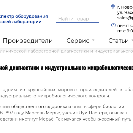
г. Нов
ул. Часо
спектр оборудования
sales@
вашей лаборатории
пн-чт с
пт с 9:
Производители
Сервис
Статьи
я клинической лабораторной диагностики и индустриальног
рной диагностики и индустриального микробиологическо
ся одним из крупнейших мировых производителей в обл
индустриального микробиологического контроля.
шении
общественного здоровья
и опыт в сфере
биологии
В 1897 году
Марсель Мерьё
, ученик
Луи Пастера
, основал
едствии институт Мерьё. Так начался необыкновенный путь 