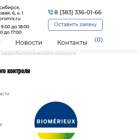
осибирск,
8 (383) 336-01-66
вая, 6, к. 1
promix.ru
Оставить заявку
 9:00 до 18:00
00 до 17:00
(0)
Новости
Контакты
о микробиологического контроля
го контроля
асти
в