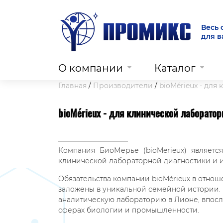
Весь 
для 
О компании
Каталог
Главная
Производители
bioMérieux - дл
bioMérieux - для клинической лаборато
Компания БиоМерье (bioMerieux) являет
клинической лабораторной диагностики и 
Обязательства компании bioMérieux в отно
заложены в уникальной семейной истории. 
аналитическую лабораторию в Лионе, впосл
сферах биологии и промышленности.