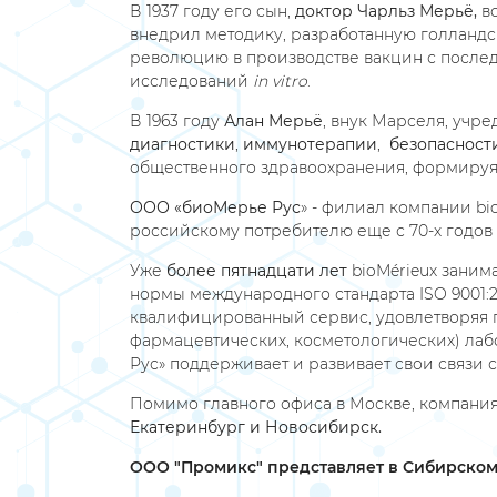
В 1937 году его сын,
доктор Чарльз Мерьё,
в
внедрил методику, разработанную голланд
революцию в производстве вакцин с после
исследований
in vitro
.
В 1963 году
Алан Мерьё
, внук Марселя, учр
диагностики
,
иммунотерапии
,
безопасност
общественного здравоохранения, формируя
ООО «биоМерье Рус
» - филиал компании bi
российскому потребителю еще с 70-х годов
Уже
более пятнадцати лет
bioMérieux заним
нормы международного стандарта ISO 9001:
квалифицированный сервис, удовлетворяя п
фармацевтических, косметологических) лаб
Рус» поддерживает и развивает свои связ
Помимо главного офиса в Москве, компани
Екатеринбург и Новосибирск.
ООО "Промикс" представляет в Сибирском