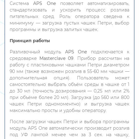
Система
APS One
позволяет автоматизировать,
стандартизовать и ускорить процесс розлива
питательных сред. Роль оператора сведена к
минимуму — загрузка пустых чашек Петри, выбор
программы и выгрузка залитых чашек.
Принцип работы
Разливочный модуль
APS One
подключается к
средоварке
Masterclave 09
. Прибор рассчитан на
работу с пластиковыми чашками Петри диаметром
90 мм (также возможен розлив в 55-60 мм чашки —
дополнительная опция). Пользователь может
самостоятельно выбрать объём среды в чашке от 1
до 30 мл (точность дозирования — 0,25 мл или 2%
при объёме более 20 мл). Загрузка (до 560 или 800
чашек Петри одномоментно) и выгрузка чашек
максимально просты и удобны оператору.
После загрузки чашек Петри и выбора программы
модуль APS One автоматически производит розлив
под УФ лампой менее чем за 3 сек. на чашку,