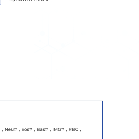
#
，
Neu#
，
Eos#
，
Bas#
，
IMG#
，
RBC
，