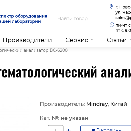
г. Нов
ул. Часо
спектр оборудования
sales@
вашей лаборатории
пн-чт с
пт с 9:
Производители
Сервис
Статьи
огический анализатор BC-6200
гематологический анал
Производитель:
Mindray, Китай
Кат. №:
не указан
−
+