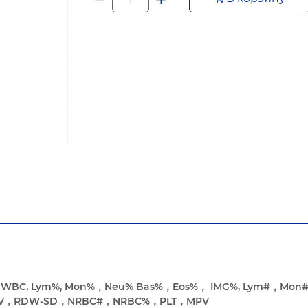
–
WBC, Lym%, Mon%
，
Neu% Bas%
，
Eos%
，
IMG%, Lym#
，
Mon
V
，
RDW-SD
，
NRBC#
，
NRBC%
，
PLT
，
MPV