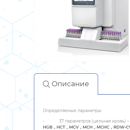
Описание
Определяемые параметры:
•
37 параметров (цельная кровь) 
HGB
，
HCT
，
MCV
，
MCH
，
MCHC
，
RDW-C